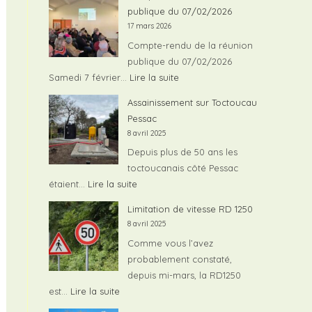
publique du 07/02/2026
17 mars 2026
Compte-rendu de la réunion
publique du 07/02/2026
:
Samedi 7 février…
Lire la suite
Compte-
Assainissement sur Toctoucau
rendu
Pessac
de
8 avril 2025
la
Depuis plus de 50 ans les
réunion
toctoucanais côté Pessac
publique
:
étaient…
Lire la suite
du
Assainissement
Limitation de vitesse RD 1250
07/02/2026
sur
8 avril 2025
Toctoucau
Comme vous l’avez
Pessac
probablement constaté,
depuis mi-mars, la RD1250
:
est…
Lire la suite
Limitation