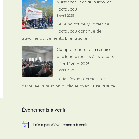
Nuisances liées au survol de
de
Toctoucau
vitesse
8 avril 2025
RD
Le Syndicat de Quartier de
1250
Toctoucau continue de
:
travailler activement…
Lire la suite
Nuisances
Compte rendu de la réunion
liées
publique avec les élus locaux
au
– 1er février 2025
survol
8 avril 2025
de
Le 1er février dernier s’est
Toctoucau
:
déroulée la réunion publique avec…
Lire la suite
Compte
rendu
Évènements à venir
de
la
réunion
Il n’y a pas d’évènements à venir.
N
o
publique
t