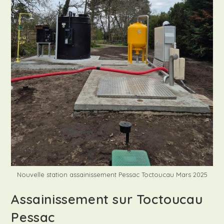
Nouvelle station assainissement Pessac Toctoucau Mars 2025
Assainissement sur Toctoucau
Pessac