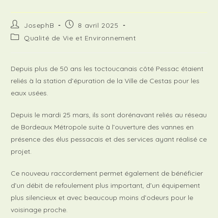
Auteur/autrice
Publication
JosephB
8 avril 2025
de
publiée :
Post
Qualité de Vie et Environnement
la
category:
publication :
Depuis plus de 50 ans les toctoucanais côté Pessac étaient
reliés à la station d’épuration de la Ville de Cestas pour les
eaux usées.
Depuis le mardi 25 mars, ils sont dorénavant reliés au réseau
de Bordeaux Métropole suite à l’ouverture des vannes en
présence des élus pessacais et des services ayant réalisé ce
projet.
Ce nouveau raccordement permet également de bénéficier
d’un débit de refoulement plus important, d’un équipement
plus silencieux et avec beaucoup moins d’odeurs pour le
voisinage proche.