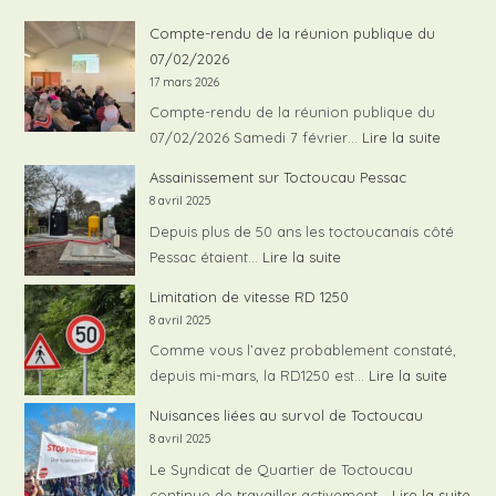
Compte-rendu de la réunion publique du
07/02/2026
17 mars 2026
Compte-rendu de la réunion publique du
:
07/02/2026 Samedi 7 février…
Lire la suite
Compte
Assainissement sur Toctoucau Pessac
rendu
8 avril 2025
de
Depuis plus de 50 ans les toctoucanais côté
la
:
Pessac étaient…
Lire la suite
réunion
Assainissement
Limitation de vitesse RD 1250
publiqu
sur
8 avril 2025
du
Toctoucau
Comme vous l’avez probablement constaté,
07/02/
Pessac
:
depuis mi-mars, la RD1250 est…
Lire la suite
Limita
Nuisances liées au survol de Toctoucau
de
8 avril 2025
vitess
Le Syndicat de Quartier de Toctoucau
RD
:
continue de travailler activement…
Lire la suite