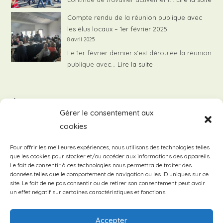
1250
Nui
Compte rendu de la réunion publique avec
liée
les élus locaux – 1er février 2025
au
8 avril 2025
sur
Le 1er février dernier s’est déroulée la réunion
de
:
publique avec…
Lire la suite
To
Compte
rendu
Évènements à venir
de
Gérer le consentement aux
la
cookies
réunion
Il n’y a pas d’évènements à venir.
N
o
publique
t
Pour offrir les meilleures expériences, nous utilisons des technologies telles
avec
i
que les cookies pour stocker et/ou accéder aux informations des appareils.
c
les
Le fait de consentir à ces technologies nous permettra de traiter des
e
données telles que le comportement de navigation ou les ID uniques sur ce
élus
site. Le fait de ne pas consentir ou de retirer son consentement peut avoir
locaux
un effet négatif sur certaines caractéristiques et fonctions.
–
1er
Accepter