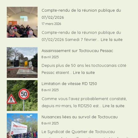
Compte-rendu de la réunion publique du
07/02/2026
17 mars 2026
Compte-rendu de la réunion publique du
:
07/02/2026 Samedi 7 février…
Lire la suite
Compte
Assainissement sur Toctoucau Pessac
rendu
8 avril 2025
de
Depuis plus de 50 ans les toctoucanais côté
la
:
Pessac étaient…
Lire la suite
réunion
Assainissement
Limitation de vitesse RD 1250
publiqu
sur
8 avril 2025
du
Toctoucau
Comme vous l’avez probablement constaté,
07/02/
Pessac
:
depuis mi-mars, la RD1250 est…
Lire la suite
Limita
Nuisances liées au survol de Toctoucau
de
8 avril 2025
vitess
Le Syndicat de Quartier de Toctoucau
RD