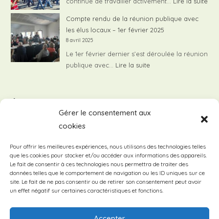
:
continue de travailler activement…
Lire la suite
1250
Nui
Compte rendu de la réunion publique avec
liée
les élus locaux – 1er février 2025
au
8 avril 2025
sur
Le 1er février dernier s’est déroulée la réunion
de
:
publique avec…
Lire la suite
To
Compte
rendu
Évènements à venir
de
Gérer le consentement aux
la
cookies
réunion
Il n’y a pas d’évènements à venir.
N
o
publique
t
Pour offrir les meilleures expériences, nous utilisons des technologies telles
avec
i
que les cookies pour stocker et/ou accéder aux informations des appareils.
c
les
Le fait de consentir à ces technologies nous permettra de traiter des
e
données telles que le comportement de navigation ou les ID uniques sur ce
élus
site. Le fait de ne pas consentir ou de retirer son consentement peut avoir
locaux
un effet négatif sur certaines caractéristiques et fonctions.
–
1er
Accepter