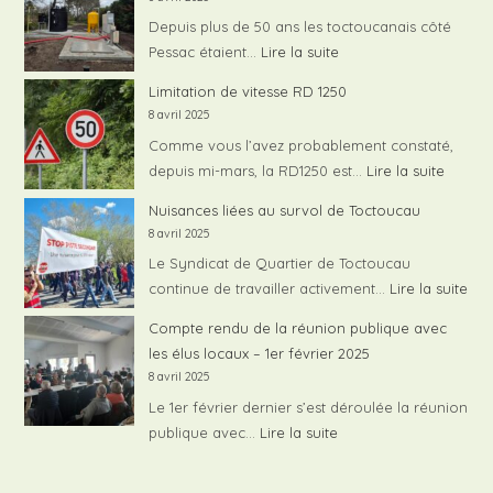
de
Depuis plus de 50 ans les toctoucanais côté
la
:
Pessac étaient…
Lire la suite
réunion
Assainissement
Limitation de vitesse RD 1250
publiqu
sur
8 avril 2025
du
Toctoucau
Comme vous l’avez probablement constaté,
07/02/
Pessac
:
depuis mi-mars, la RD1250 est…
Lire la suite
Limita
Nuisances liées au survol de Toctoucau
de
8 avril 2025
vitess
Le Syndicat de Quartier de Toctoucau
RD
:
continue de travailler activement…
Lire la suite
1250
Nui
Compte rendu de la réunion publique avec
liée
les élus locaux – 1er février 2025
au
8 avril 2025
sur
Le 1er février dernier s’est déroulée la réunion
de
:
publique avec…
Lire la suite
To
Compte
rendu