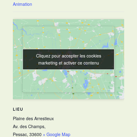
Animation
Cliquez pour accepter les cookies
Cliquez pour accepter les cookies
marketing et activer ce contenu
marketing et activer ce contenu
LIEU
Plaine des Arrestieux
Av. des Champs,
Pessac
,
33600
+ Google Map