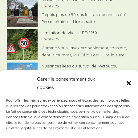
rendu
8 avril 2025
de
Depuis plus de 50 ans les toctoucanais côté
la
:
Pessac étaient…
Lire la suite
réunion
Assainissement
Limitation de vitesse RD 1250
publiqu
sur
8 avril 2025
du
Toctoucau
Comme vous l’avez probablement constaté,
07/02/
Pessac
:
depuis mi-mars, la RD1250 est…
Lire la suite
Limita
Nuisances liées au survol de Toctoucau
de
8 avril 2025
vitess
Gérer le consentement aux
Le Syndicat de Quartier de Toctoucau
RD
cookies
:
continue de travailler activement…
Lire la suite
1250
Nui
Compte rendu de la réunion publique avec
Pour offrir les meilleures expériences, nous utilisons des technologies telles
liée
que les cookies pour stocker et/ou accéder aux informations des appareils.
les élus locaux – 1er février 2025
au
Le fait de consentir à ces technologies nous permettra de traiter des
8 avril 2025
données telles que le comportement de navigation ou les ID uniques sur ce
sur
Le 1er février dernier s’est déroulée la réunion
site. Le fait de ne pas consentir ou de retirer son consentement peut avoir
de
:
publique avec…
Lire la suite
un effet négatif sur certaines caractéristiques et fonctions.
To
Compte