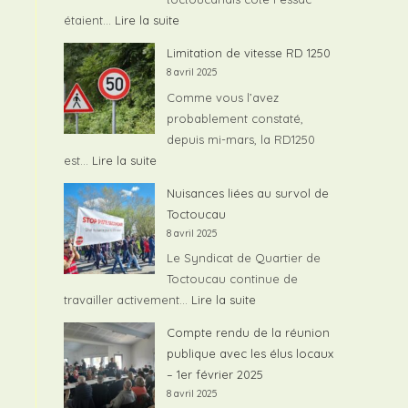
publique
:
étaient…
Lire la suite
du
Assainissement
Limitation de vitesse RD 1250
07/02/2026
sur
8 avril 2025
Toctoucau
Comme vous l’avez
Pessac
probablement constaté,
depuis mi-mars, la RD1250
:
est…
Lire la suite
Limitation
Nuisances liées au survol de
de
Toctoucau
vitesse
8 avril 2025
RD
Le Syndicat de Quartier de
1250
Toctoucau continue de
:
travailler activement…
Lire la suite
Nuisances
Compte rendu de la réunion
liées
publique avec les élus locaux
au
– 1er février 2025
survol
8 avril 2025