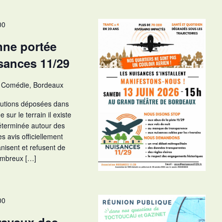
v
u
00
e
s
nne portée
É
isances 11/29
v
è
a Comédie, Bordeaux
n
ibutions déposées dans
e
 sur le terrain il existe
m
déterminée autour des
e
s avis officiellement
n
anisent et refusent de
t
nombreux […]
00