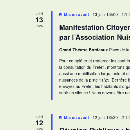
n
o
é
a
n
.
JUIN
Mis en avant
13 juin-15h00
-
17h
13
n
v
R
Manifestation Citoye
2026
e
e
i
par l’Association Nu
z
c
g
u
h
a
n
Grand Théatre Bordeaux
Place de l
e
t
e
r
Pour compléter et renforcer les contr
i
d
c
la consultation du Préfet , montrons que
o
a
h
aussi une mobilisation large, unie et 
n
t
e
nuisances de la piste 11/29. Derrière le
e
d
envoyés au Préfet, les habitants s’org
r
subir en silence ! Nous devons être 
.
É
e
v
v
è
u
n
JUIN
Mis en avant
12 juin-18h30
-
21h
e
12
e
s
2026
m