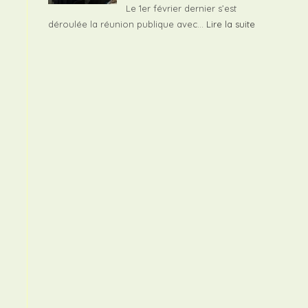
de
Le 1er février dernier s’est
Toctoucau
:
déroulée la réunion publique avec…
Lire la suite
Compte
rendu
de
la
réunion
publique
avec
les
élus
locaux
–
1er
février
2025