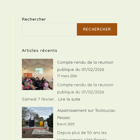
Rechercher
RECHERCHER
Articles récents
Compte-rendu de la réunion
publique du 07/02/2026
17 mars 2026
Compte-rendu de la réunion
publique du 07/02/2026
:
Samedi 7 février…
Lire la suite
Compte-
Assainissement sur Toctoucau
rendu
Pessac
de
8 avril 2025
la
Depuis plus de 50 ans les
réunion
toctoucanais côté Pessac