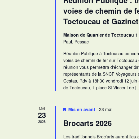
Réunion Publique : t
É
e
voies de chemin de f
v
n
Toctoucau et Gazinet
è
t
s
n
Maison de Quartier de Toctoucau
1
p
e
Paul, Pessac
a
m
Réunion Publique à Toctoucau concern
r
e
voies de chemin de fer sur Toctoucau 
m
n
réunion vous permettra d'échanger di
o
représentants de la SNCF Voyageurs et
t
t
Cestas. Rdv à 18h30 vendredi 12 juin 
s
-
de Toctoucau, 1 place St Vincent de [
c
l
é
MAI
Mis en avant
23 mai
23
.
Brocarts 2026
2026
Les traditionnels Broc’arts auront lieu