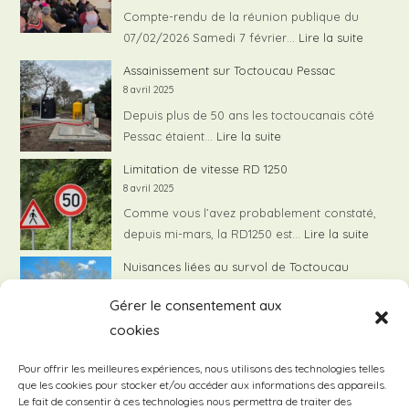
Compte-rendu de la réunion publique du
:
07/02/2026 Samedi 7 février…
Lire la suite
Compte
Assainissement sur Toctoucau Pessac
rendu
8 avril 2025
de
Depuis plus de 50 ans les toctoucanais côté
la
:
Pessac étaient…
Lire la suite
réunion
Assainissement
Limitation de vitesse RD 1250
publiqu
sur
8 avril 2025
du
Toctoucau
Comme vous l’avez probablement constaté,
07/02/
Pessac
:
depuis mi-mars, la RD1250 est…
Lire la suite
Limita
Nuisances liées au survol de Toctoucau
de
8 avril 2025
vitess
Gérer le consentement aux
Le Syndicat de Quartier de Toctoucau
RD
cookies
:
continue de travailler activement…
Lire la suite
1250
Nui
Compte rendu de la réunion publique avec
Pour offrir les meilleures expériences, nous utilisons des technologies telles
liée
que les cookies pour stocker et/ou accéder aux informations des appareils.
les élus locaux – 1er février 2025
au
Le fait de consentir à ces technologies nous permettra de traiter des
8 avril 2025