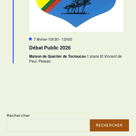
M
7 février-10h30
-
12h00
i
Débat Public 2026
s
e
Maison de Quartier de Toctoucau
1 place St Vincent de
n
Paul, Pessac
a
v
a
n
t
Rechercher
RECHERCHER