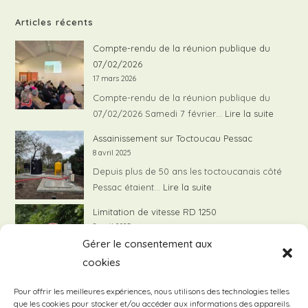
Articles récents
Compte-rendu de la réunion publique du
07/02/2026
17 mars 2026
Compte-rendu de la réunion publique du
:
07/02/2026 Samedi 7 février…
Lire la suite
Compte
Assainissement sur Toctoucau Pessac
rendu
8 avril 2025
de
Depuis plus de 50 ans les toctoucanais côté
la
:
Pessac étaient…
Lire la suite
réunion
Assainissement
Limitation de vitesse RD 1250
publiqu
sur
8 avril 2025
du
Toctoucau
Gérer le consentement aux
Comme vous l’avez probablement constaté,
07/02/
Pessac
:
depuis mi-mars, la RD1250 est…
Lire la suite
cookies
Limita
Nuisances liées au survol de Toctoucau
Pour offrir les meilleures expériences, nous utilisons des technologies telles
de
8 avril 2025
que les cookies pour stocker et/ou accéder aux informations des appareils.