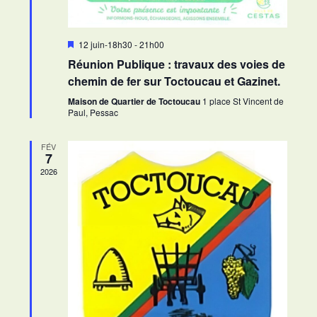
M
12 juin-18h30
-
21h00
i
Réunion Publique : travaux des voies de
s
e
chemin de fer sur Toctoucau et Gazinet.
n
a
Maison de Quartier de Toctoucau
1 place St Vincent de
v
Paul, Pessac
a
n
t
FÉV
7
2026