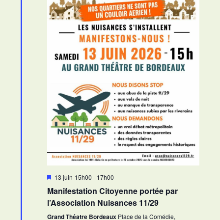
h
o
o
e
n
n
d
e
n
e
t
e
v
z
n
u
u
a
e
n
v
s
e
i
É
d
g
v
a
a
è
t
n
t
e
e
i
.
m
o
e
M
13 juin-15h00
-
17h00
n
i
n
Manifestation Citoyenne portée par
d
s
t
e
l’Association Nuisances 11/29
e
n
a
Grand Théatre Bordeaux
Place de la Comédie,