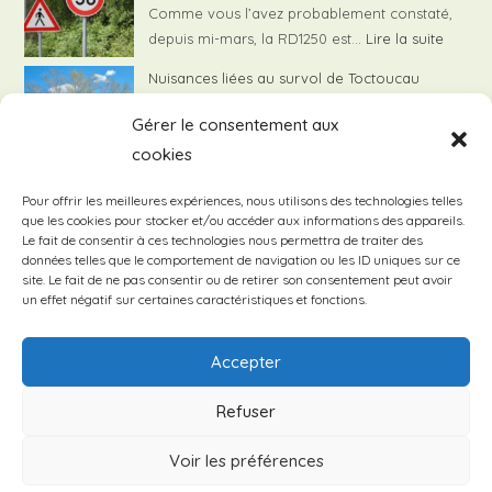
Toctoucau
Comme vous l’avez probablement constaté,
07/02/
Pessac
:
depuis mi-mars, la RD1250 est…
Lire la suite
Limita
Nuisances liées au survol de Toctoucau
de
8 avril 2025
vitess
Gérer le consentement aux
Le Syndicat de Quartier de Toctoucau
RD
cookies
:
continue de travailler activement…
Lire la suite
1250
Nui
Compte rendu de la réunion publique avec
Pour offrir les meilleures expériences, nous utilisons des technologies telles
liée
que les cookies pour stocker et/ou accéder aux informations des appareils.
les élus locaux – 1er février 2025
au
Le fait de consentir à ces technologies nous permettra de traiter des
8 avril 2025
données telles que le comportement de navigation ou les ID uniques sur ce
sur
Le 1er février dernier s’est déroulée la réunion
site. Le fait de ne pas consentir ou de retirer son consentement peut avoir
de
:
publique avec…
Lire la suite
un effet négatif sur certaines caractéristiques et fonctions.
To
Compte
rendu
Accepter
Évènements à venir
de
la
Refuser
réunion
Il n’y a pas d’évènements à venir.
N
Voir les préférences
o
publique
t
avec