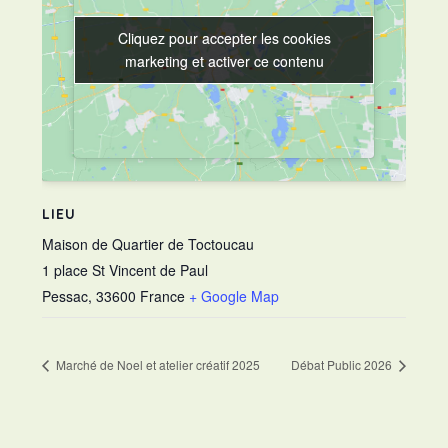
Cliquez pour accepter les cookies
Cliquez pour accepter les cookies
marketing et activer ce contenu
marketing et activer ce contenu
LIEU
Maison de Quartier de Toctoucau
1 place St Vincent de Paul
Pessac
,
33600
France
+ Google Map
Marché de Noel et atelier créatif 2025
Débat Public 2026