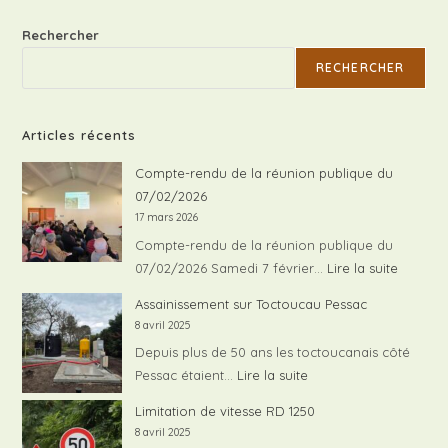
Rechercher
RECHERCHER
Articles récents
Compte-rendu de la réunion publique du
07/02/2026
17 mars 2026
Compte-rendu de la réunion publique du
:
07/02/2026 Samedi 7 février…
Lire la suite
Compte
Assainissement sur Toctoucau Pessac
rendu
8 avril 2025
de
Depuis plus de 50 ans les toctoucanais côté
la
:
Pessac étaient…
Lire la suite
réunion
Assainissement
Limitation de vitesse RD 1250
publiqu
sur
8 avril 2025
du