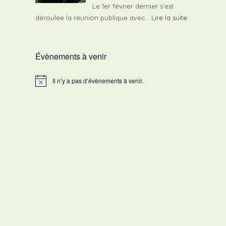
de
Le 1er février dernier s’est
Toctoucau
:
déroulée la réunion publique avec…
Lire la suite
Compte
rendu
Évènements à venir
de
la
réunion
Il n’y a pas d’évènements à venir.
N
o
publique
t
avec
i
c
les
e
élus
locaux
–
1er
février
2025