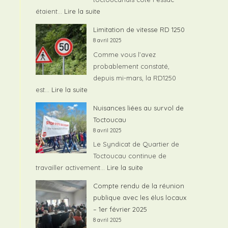
publique
:
étaient…
Lire la suite
du
Assainissement
Limitation de vitesse RD 1250
07/02/2026
sur
8 avril 2025
Toctoucau
Comme vous l’avez
Pessac
probablement constaté,
depuis mi-mars, la RD1250
:
est…
Lire la suite
Limitation
Nuisances liées au survol de
de
Toctoucau
vitesse
8 avril 2025
RD
Le Syndicat de Quartier de
1250
Toctoucau continue de
:
travailler activement…
Lire la suite
Nuisances
Compte rendu de la réunion
liées
publique avec les élus locaux
au
– 1er février 2025
survol
8 avril 2025