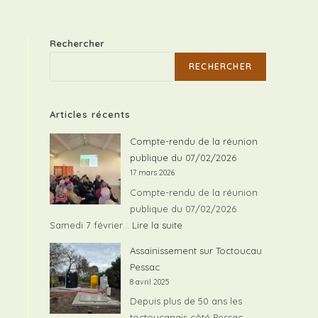
Rechercher
RECHERCHER
Articles récents
Compte-rendu de la réunion
publique du 07/02/2026
17 mars 2026
Compte-rendu de la réunion
publique du 07/02/2026
:
Samedi 7 février…
Lire la suite
Compte-
Assainissement sur Toctoucau
rendu
Pessac
de
8 avril 2025
la
Depuis plus de 50 ans les
réunion
toctoucanais côté Pessac