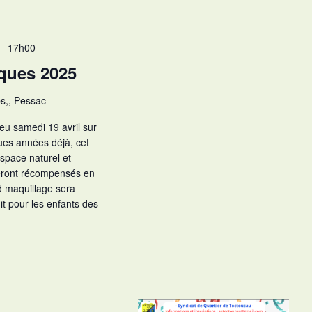
i
o
n
-
17h00
d
ques 2025
e
v
s,, Pessac
u
eu samedi 19 avril sur
e
ues années déjà, cet
s
space naturel et
É
seront récompensés en
v
d maquillage sera
è
t pour les enfants des
n
e
m
e
n
t