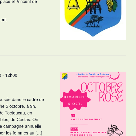
 place St Vincent de
ment
0
-
12h00
osée dans le cadre de
he 5 octobre, à 9h,
 de Toctoucau, en
ables, de Cestas. On
une campagne annuelle
iser les femmes au […]