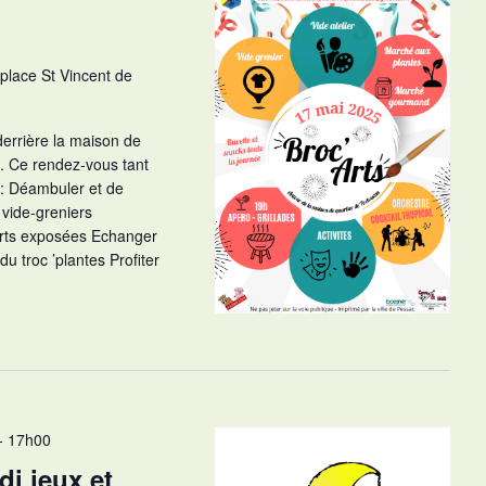
 place St Vincent de
 derrière la maison de
e. Ce rendez-vous tant
 : Déambuler et de
 vide-greniers
arts exposées Echanger
du troc ’plantes Profiter
-
17h00
i jeux et