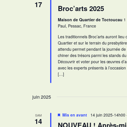
É
e
17
Broc’arts 2025
v
v
è
u
Maison de Quartier de Toctoucau
1
n
e
Paul, Pessac, France
e
s
m
Les traditionnels Broc’arts auront lieu
É
Quartier et sur le terrain du presbytèr
e
v
attendu permet pendant la journée de
n
chiner des trésors parmi les stands du
è
t
Découvrir et voter pour les œuvres d’
s
n
avec les experts présents à l’occasion 
p
e
[…]
a
m
r
e
m
n
juin 2025
o
t
t
s
-
Mis en avant
14 juin 2025-14h00
SAM
14
c
NOUVEAU ! Après-mid