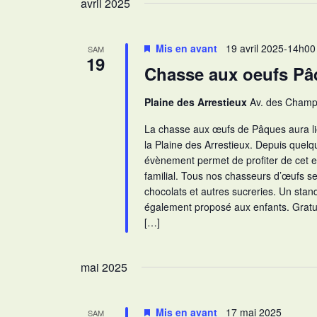
avril 2025
c
l
o
h
e
t
e
Mis en avant
19 avril 2025-14h00
SAM
c
-
19
e
Chasse aux oeufs Pâ
t
c
t
i
l
n
Plaine des Arrestieux
Av. des Champ
o
é
a
n
.
La chasse aux œufs de Pâques aura li
n
v
R
la Plaine des Arrestieux. Depuis quelq
e
e
évènement permet de profiter de cet e
i
z
familial. Tous nos chasseurs d’œufs 
c
g
chocolats et autres sucreries. Un stan
u
h
a
également proposé aux enfants. Gratui
n
e
t
[…]
e
r
i
d
c
o
a
h
mai 2025
n
t
e
e
d
r
Mis en avant
17 mai 2025
SAM
.