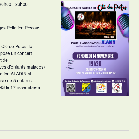
20h00
-
23h00
s Pelletier, Pessac,
 Clé de Potes, le
opose un concert
t de
êves d'enfants malades)
iation ALADIN et
êve de 5 enfants:
IMS le 17 novembre à